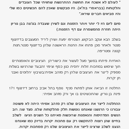
” לעולם לא אשכח את תחושת ההתרגשות שחוויתי שכל העובדים
והלקוחות (בבראסרי בת”א).
היו מבקשים שאכין להם תכשיטים כמו שלי
והיו מביאים חברים שיראו.”
מיום ליום היו לי יותר ויותר הזמנות וגם לשירן שעבדה בגו’צה בבן גוריון
היתה חוזרת מהמשמרת
עם דף הזמנות:)
בשלב הבא ועקב הביקוש, הצטרפו יפעת ושירן ליריד המעצבים בדיזינגוף
סנטר ולאחר מכן פתחו את החנות הראשונה שלהן בדיזנגוף סנטר,חנות
קטנה ומטריפה.
האחיות פיתחו במשך מעל לעשור את כישוריהן העיצוביים והאומנותיים
תוך שימוש במתכות זולות יחסית כגון כסף וציפוי זהב,עד שהרגישו בשלות
מספיק לייצר את העיצובים שלהן רק מזהב אמיתי,בשיבוץ יהלומים ואבני
חן יקרות.
החלטה זו הביאה אותן לפתוח סניף נוסף בתל אביב ברחוב דיזינגוף 171
פינת בן גוריון, שהתכשיטים בו אך ורק מזהב אמיתי.
ההחלטה לייצר את העיצובים שלנו רק מזהב אמיתי היתה לא פשוטה
עבורנו כי הרגשנו שאנחנו נוטשות
חלק מהלקוחות שלנו. מצד שני, רוב
הנשים המדהימות והנאמנות שרוכשות מאיתנו כל השנים הגיעו
לשלב
בחיים שהן רוצות להתקשט רק עם מתכות יקרות בדיוק כמו שאנחנו
הגענו לשלב שרצינו לייצר
את העיצובים שלנו רק ממתכות יקרות.