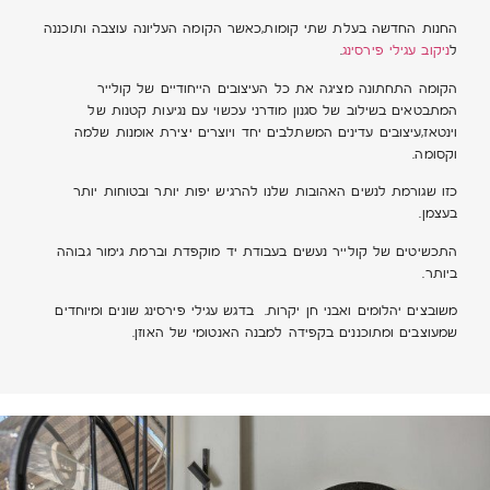
החנות החדשה בעלת שתי קומות,כאשר הקומה העליונה עוצבה ותוכננה
ל
ניקוב עגילי פירסינג
.
הקומה התחתונה מציגה את כל העיצובים הייחודיים של קולייר
המתבטאים בשילוב של סגנון מודרני עכשוי עם נגיעות קטנות של
וינטאז,עיצובים עדינים המשתלבים יחד ויוצרים יצירת אומנות שלמה
וקסומה.
כזו שגורמת לנשים האהובות שלנו להרגיש יפות יותר ובטוחות יותר
בעצמן.
התכשיטים של קולייר נעשים בעבודת יד מוקפדת וברמת גימור גבוהה
ביותר.
משובצים יהלומים ואבני חן יקרות. בדגש עגילי פירסינג שונים ומיוחדים
שמעוצבים ומתוכננים בקפידה למבנה האנטומי של האוזן.