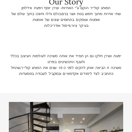
Our Story
המותג קולייר הוקם ע”י האחיות- שירן יוסף ויפעת אידלמן
שתי אחיות מתוך חמש בנות ושני בנים,כולם גדלו וחונכו בתוך עולם של
אומנות ועוסקים בתחומים שונים של אומנות.
בעיקר ציור,פיסול ואדריכלות.
יפעת ושירן חלקו גם הן תמיד את אותה משיכה לעולמות העיצוב בכלל
ולענף התכשיטים בפרט.
משיכה זו הביאה אותן להקים לפני כ-16 שנים את המותג קולייר,שהחל
כתחביב לצד לימודים אקדמאיים ובמקביל לעבודה במסעדות.