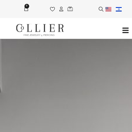
0
FINE JEWELRY & PIERCING