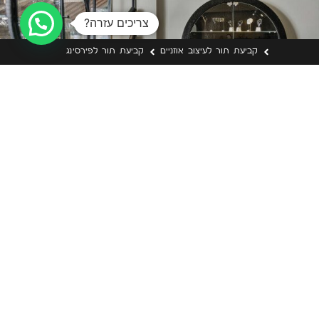
צריכים עזרה?
קביעת תור לעיצוב אוזניים
קביעת תור לפירסינג
נשמח להיות בקשר
יפעת: 050-556-8454
שירן: 052-666-3140
collierdesign1@gmail.com
מיקום החנויות:
דיזינגוף 171 תל אביב
נשמח לעמוד לרשותכם בכל עת (:
החנות פתוחה בימים א’ – ה’ שעות 10:00 עד 19:00
בימי שישי מהשעה 10:00 עד 15:00