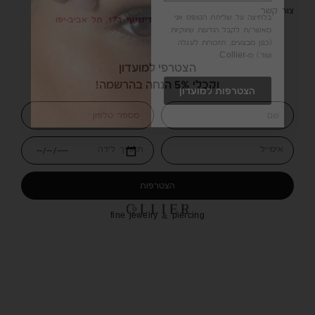
צור קשר
דיזנגוף 171, תל אביב-יפו
הצטרפי למועדון
וקבלי 5% הנחה בהרשמה!
אימייל
תאריך לידה
הצטרפות
fine jewelry & piercing