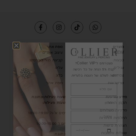
מוצרים
מפת אתר
NEW
עיצוב אוזניים
טבעות
קביעת תור לפירסינג
עגילים
עלינו
צמידים
בלוג
שרשראות
מפת אתר
מידע ומדיניות
שעות פעילות וכתובת
שעות פעילות:
תקנון האתר
מדיניות משלוחים
ימים א’-ה’ 10:00-19:00
החלפות והחזרות
יום ו’ 10:00-15:00
הצהרת נגישות
שאלות ותשובות
כתובת: