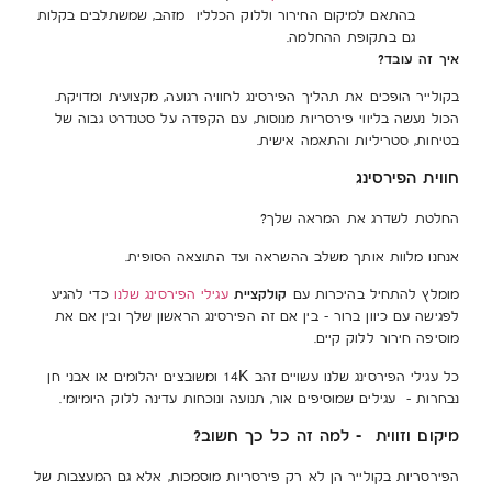
בהתאם למיקום החירור וללוק הכלליו מזהב, שמשתלבים בקלות
גם בתקופת ההחלמה.
איך זה עובד?
בקולייר הופכים את תהליך הפירסינג לחוויה רגועה, מקצועית ומדויקת.
הכול נעשה בליווי פירסריות מנוסות, עם הקפדה על סטנדרט גבוה של
בטיחות, סטריליות והתאמה אישית.
חווית הפירסינג
החלטת לשדרג את המראה שלך?
אנחנו מלוות אותך משלב ההשראה ועד התוצאה הסופית.
קולקציית
מומלץ להתחיל בהיכרות עם
עגילי הפירסינג שלנו
כדי להגיע
לפגישה עם כיוון ברור – בין אם זה הפירסינג הראשון שלך ובין אם את
מוסיפה חירור ללוק קיים.
כל עגילי הפירסינג שלנו עשויים זהב 14K ומשובצים יהלומים או אבני חן
נבחרות – עגילים שמוסיפים אור, תנועה ונוכחות עדינה ללוק היומיומי.
מיקום וזווית – למה זה כל כך חשוב?
הפירסריות בקולייר הן לא רק פירסריות מוסמכות, אלא גם המעצבות של