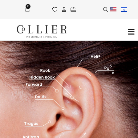
0
FINE JEWELRY & PIERCING