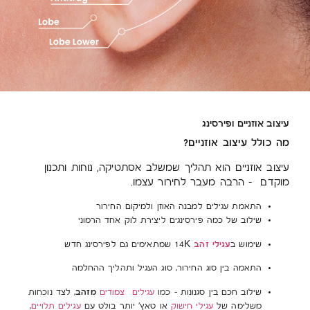
עיצוב אוזניים ופירסינג
מה כולל עיצוב אוזניים?
עיצוב אוזניים הוא תהליך שמשלב אסתטיקה, נוחות ותכנון
מוקדם – הרבה מעבר לחירור עצמו.
התאמת עגילים למבנה האוזן ולמיקום החירור
שילוב של כמה פירסינגים ליצירת לוק אחד הרמוני
עגילי זהב
שימוש ב
14K שמתאימים גם לפירסינג חדש
התאמה בין סוג החירור, סוג העגיל ותהליך ההחלמה
מזהב
שילוב חכם בין סגנונות – כמו
עגילים צמודים
, לצד נוכחות
משלימה של
עגילי חישוק
או טאץ’ יותר בולט עם
עגילים תלויים
,