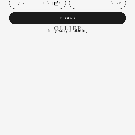
אימייל
תאריך לידה
הצטרפות
fine jewelry & piercing