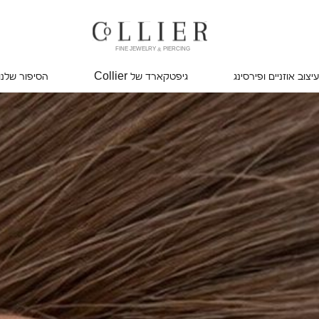
FINE JEWELRY & PIERCING
עיצוב אוזניים ופירסינג
גיפטקארד של Collier
הסיפור שלנו