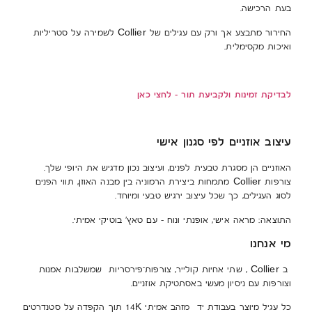
בעת הרכישה.
החירור מתבצע אך ורק עם עגילים של Collier לשמירה על סטריליות
ואיכות מקסימלית.
לבדיקת זמינות ולקביעת תור – לחצי כאן
עיצוב אוזניים לפי סגנון אישי
האוזניים הן מסגרת טבעית לפנים, ועיצוב נכון מדגיש את היופי שלך.
צורפות Collier מתמחות ביצירת הרמוניה בין מבנה האוזן, תווי הפנים
לסוג העגילים, כך שכל עיצוב ירגיש טבעי ומיוחד.
התוצאה: מראה אישי, אופנתי ונוח – עם טאץ’ בוטיקי אמיתי.
מי אנחנו
ב Collier , שתי אחיות קולייר, צורפות־פירסריות שמשלבות אמנות
וצורפות עם ניסיון מעשי באסתטיקת אוזניים.
כל עגיל מיוצר בעבודת יד מזהב אמיתי 14K תוך הקפדה על סטנדרטים