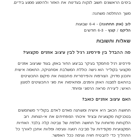
בימים הראשונים חשוב לנקות בעדינות את האזור ולהימנע ממגע בידיים.
משך ההחלמה משתנה:
לוב (אוזן תחתונה)
– 4–6 שבועות
הליקס
קונץ
/
– 3–6 חודשים
שאלות ותשובות
מה ההבדל בין פירסינג רגיל לבין עיצוב אוזניים מקצועי?
פירסינג רגיל מתמקד בעיקר בביצוע החור באוזן, בעוד שעיצוב אוזניים
מקצועי בקולייר הוא גישה כוללת המשלבת אסתטיקה, התאמה אישית
ותכנון מדויק. הצורפות והפירסריות מתכננות את מיקום התכשיטים
בהתאם למבנה האוזן והפנים, ומתאימות את סוגי התכשיטים לסגנון
האישי, ליצירת מראה הרמוני ומיוחד.
האם עיצוב אוזניים כואב?
תחושת הכאב היא אישית ומשתנה מאדם לאדם. בקולייר משתמשים
בטכניקות מקצועיות ובציוד איכותי המפחיתים את אי-הנוחות. רוב
הלקוחות מדווחות על תחושה חולפת של צביטה קלה בלבד. האחיות
המקצועיות מקפידות על סביבה רגועה ונעימה ומלוות אתכן לאורך כל
התהליך כדי להבטיח חוויה נעימה ככל האפשר.