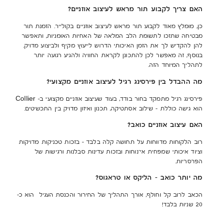
האם צריך לקבוע תור מראש לעיצוב אוזניים?
כן, מומלץ מאוד לקבוע תור מראש לעיצוב אוזניים בקולייר. הזמנת תור
מבטיחה שתזכו לתשומת הלב המלאה של האחיות האומניות, ותאפשר
להן להקדיש לך את הזמן האיכותי הדרוש לייעוץ מקיף ולביצוע מדויק.
בנוסף, זה מאפשר לכן להתכונן לקראת החוויה ולהגיע רגועה יותר
לתהליך המיוחד הזה.
מה ההבדל בין פירסינג רגיל לעיצוב אוזניים מקצועי?
פירסינג רגיל מתמקד בחור בודד, בעוד שעיצוב אוזניים מקצועי ב- Collier
הוא גישה כוללת – שילוב אסתטיקה, תכנון ואיזון מדויק בין התכשיטים.
האם עיצוב אוזניים כואב?
רוב הלקוחות מדווחות על תחושה קלה בלבד – בזכות טכניקות מדויקות
וציוד איכותי שמפחית אי־נוחות ובזכות עדינות סבלנות ורגישות של
הפרסריות.
מה יותר כואב – הליקס או טראגוס?
הכאב לרוב קל וחולף, אורך התהליך של החירור והכנסת העגיל הוא כ-
20 שניות בלבד!