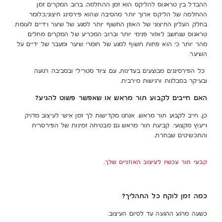
ההבדל בין טראגוס להליקס הוא זמן ההחלמה. ברוב המקרים זמן
ההחלמה של הליקס ארוך יותר מהסיבה שהוא פירסינג חיצוני,כלומר
בחלק העליון החיצוני של האוזן החשוף יותר למגע של שיער וידיים לעומת
טראגוס שנחשב לאזור פנימי יותר וברוב המכריע של המקרים מחלים
מהר יותר כי הוא פחות חשוף למגע של חומרי שיער ומעבר של ידיים על
השיער.
כל הפירסינגים מבוצעים בעדינות, עם ציוד סטרילי ובסביבה רגועה
ובעיקר בסבלנות ורגישות מירבית.
האם חייבים לקבוע תור מראש או שאפשר פשוט להגיע?
כן, חייב לקבוע תור מראש. אנחנו מקדישות לך זמן אישי לעיצוב מדויק
וייעוץ מקצועי. קביעת תור מראש גם מבטיחה זמינות של הפירסרית
והתכשיטים שבחרת.
קבעי תור עכשיו לעיצוב האוזניים שלך.
כמה זמן לוקח כל התהליך?
כשעה מרגע ההגעה עד לסיום העיצוב.