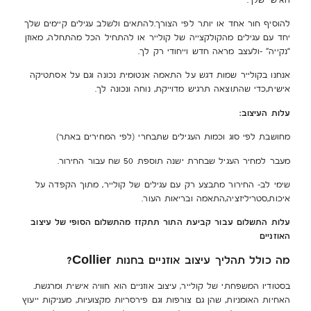
האישי שלך.
להוסיף חור אחד או יותר לפי הצורך.להתאים ולשלב עגילים קיימים שלך
יחד עם עגילים מהקולקצייה של קולייר או להתחיל הכל מהתחלה, מאוזן
“נקייה” -ולעצב מראה חדש וייחודי רק לך.
אנחנו בקולייר שמות דגש על התאמה אנטומית נכונה וגם על אסתטיקה
אישית,כדי שהתוצאה תרגיש מדוייקת, נוחה ונכונה לך.
עלות העיצוב:
מחושבת לפי סוג וכמות העגילים שתבחרי (לפי המחירים באתר)
מעבר למחיר העגיל שבחרת ישנה תוספת 50 שח עבור החירור.
שימי לב- החירור מתבצע רק עם עגילים של קולייר, מתוך הקפדה על
איכות,סטריליזציה,התאמה ובריאות העור.
עלות התשלום עבור קביעת התור תתקזז מהתשלום הסופי של עיצוב
האוזניים
מה כולל תהליך עיצוב אוזניים בחנות Collier?
בסטודיו המשפחתי של קולייר, עיצוב אוזניים הוא חוויה אישית ומרגשת.
האחיות האומניות, שהן גם צורפות וגם פירסריות מקצועיות, מעניקות ייעוץ