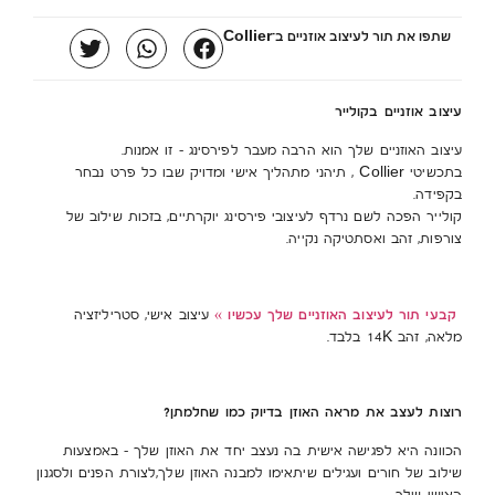
שתפו את תור לעיצוב אוזניים ב־Collier
עיצוב אוזניים בקולייר
עיצוב האוזניים שלך הוא הרבה מעבר לפירסינג – זו אמנות.
בתכשיטי Collier , תיהני מתהליך אישי ומדויק שבו כל פרט נבחר
בקפידה.
קולייר הפכה לשם נרדף לעיצובי פירסינג יוקרתיים, בזכות שילוב של
צורפות, זהב ואסתטיקה נקייה.
קבעי תור לעיצוב האוזניים שלך עכשיו »
עיצוב אישי, סטריליזציה
מלאה, זהב 14K בלבד.
רוצות לעצב את מראה האוזן בדיוק כמו שחלמתן?
הכוונה היא לפגישה אישית בה נעצב יחד את האוזן שלך – באמצעות
שילוב של חורים ועגילים שיתאימו למבנה האוזן שלך,לצורת הפנים ולסגנון