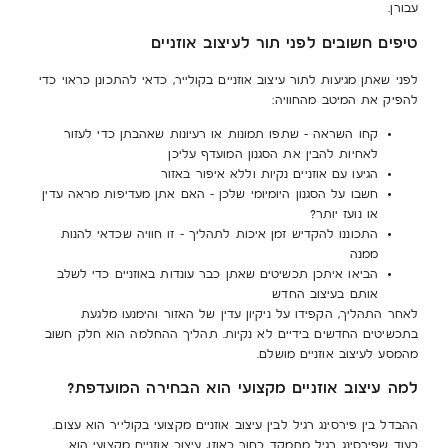
עבורן.
טיפים חשובים לפני תור לעיצוב אוזניים
לפני שאתן מגיעות לתור עיצוב אוזניים בקולייר, כדאי להתכונן כראוי כדי
להפיק את המיטב מהחוויה:
קחו השראה – שתפו תמונות או רעיונות שאהבתן כדי לעזור
לאחיות להבין את הסגנון המועדף עליכן
הגיעו עם אוזניים נקיות וללא איפור באזור
חשבו על הסגנון היומיומי שלכן – האם אתן מעדיפות מראה עדין
או נועז יותר?
התכוננו להקדיש זמן איכות לתהליך – זו חוויה שכדאי להנות
ממנה
הביאו איתכן תכשיטים שאתן כבר עונדות באוזניים כדי לשלב
אותם בעיצוב החדש
לאחר התהליך, הקפידו על ניקיון עדין של האזור והימנעו מלגעת
בתכשיטים החדשים בידיים לא נקיות. תהליך ההחלמה הוא חלק חשוב
מהמסע לעיצוב אוזניים מושלם.
למה עיצוב אוזניים מקצועי הוא הבחירה המועדפת?
ההבדל בין פירסינג רגיל לבין עיצוב אוזניים מקצועי בקולייר הוא עצום.
בעוד שפירסינג רגיל מתמקד בחור באוזן, עיצוב אוזניים מקצועי הוא