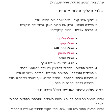
שהתוצאה תרגיש מדויקת, נוחה ונכונה לך
.
שלבי תהליך עיצוב אוזניים
ייעוץ אישי קצר
– נכיר אותך ואת הסגנון שלך.
מדידה ותכנון
– נבחן את מבנה האוזן ונבחר יחד מיקומים.
בחירת עגילים
– מתוך קולקציות:
עגילי הליקס
עגילי קונץ
עגילי זהב 14K
עגילי חישוק
עגילי יהלום
או שילוב עם עגילים שלך.
ביצוע החירור
– סטרילי לחלוטין עם עגילי Collier בלבד.
סטיילינג והרכבה
– התאמת העגילים ליצירת עיצוב מושלם.
הדרכת טיפול והחלמה
– הסבר מפורט איך לטפל בפירסינג כולל
הדרכה בכתב וקבלת מי מלח.
כמה עולה עיצוב אוזניים כולל פירסינג?
עלות העיצוב מחושבת לפי סוג וכמות העגילים שתבחרי, בהתאם למחירי
האתר.
עלות קביעת התור היא 300 ש”ח, והיא תקוזז ממחיר העגילים שתבחרי