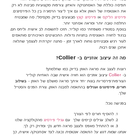
תפיסה כוללת של האסתטיקה והאיזון. צורפות מקצועיות מבינות לא רק
את האנטומיה של האוזן אלא גם איך ליצור הרמוניה בין כל הפירסינגים.
פירסינג הליקס
או
פירסינג קונץ
מבוצעים בדיוק מקסימלי, מה שמבטיח
החלמה טובה יותר ומראה אסתטי יותר.
בנוסף, בסטודיו משפחתי כמו קולייר, תזכו לתשומת לב אישית וליחס חם,
בניגוד לחוויה האנונימית בחנויות גדולות. התכשיטים האיכותיים מותאמים
לעור רגיש ומבטיחים נוחות לאורך זמן – מתנה יוקרתית לעצמך שתלווה
אתכן שנים רבות.
מה זה עיצוב אוזניים ב- Collier?
רוצות לעצב את מראה האוזן בדיוק כמו שחלמתן?
ב-
Collier
עיצוב אוזניים הוא חוויה אישית שבה האחיות קולייר
בשילוב
הצורפות־פירסריות בונות יחד איתך מראה מושלם של האוזן –
חורים, פירסינגים ועגילים
בהתאמה למבנה האוזן, צורת הפנים והסטייל
שלך.
בפגישה נוכל:
להוסיף חורים לפי הצורך
לשלב עגילים קיימים שלך עם
עגילי פירסינג
מהקולקציה שלנו
או להתחיל מאפס ולעצב מראה חדש, נקי ומדויק רק לך.
אנחנו שמות דגש על התאמה אנטומית נכונה לצד אסתטיקה אישית, כך