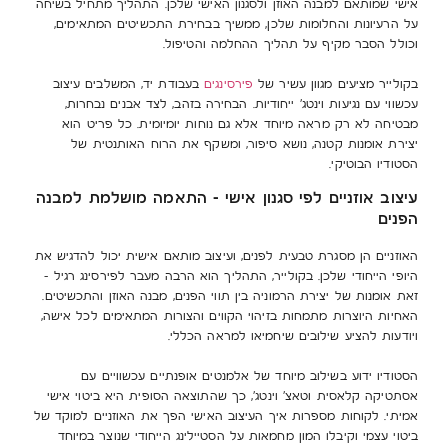
אישי שמותאם למבנה האוזן ולסגנון האישי שלכן. התהליך מתחיל בשיחה
על הרעיונות והחלומות שלכן, ממשיך בבחירת התכשיטים המתאימים,
וכולל הסבר מקיף על תהליך ההחלמה והטיפול.
בקולייר מציעים מגוון עשיר של
פירסינגים
בעבודת יד, המשלבים עיצוב
עכשווי עם נגיעות וינטג’ ייחודיות. הבחירה בזהב, לצד אבנים נבחרות,
מבטיחה לא רק מראה מיוחד אלא גם נוחות יומיומית. כל פריט הוא
יצירת אומנות קטנה, נושא סיפור, ומשקף את הרוח האותנטית של
הסטודיו הבוטיקי.
עיצוב אוזניים לפי סגנון אישי – התאמה מושלמת למבנה
הפנים
האוזניים הן מסגרת טבעית לפנים, ועיצוב מותאם אישית יכול להדגיש את
היופי הייחודי שלכן. בקולייר, התהליך הוא הרבה מעבר לפירסינג רגיל –
זאת אומנות של יצירת הרמוניה בין תווי הפנים, מבנה האוזן והתכשיטים.
האחיות היוצרות מתמחות בזיהוי הקווים והצורות המתאימים לכל אישה,
ויודעות להציע שילובים שיחמיאו למראה הכללי.
הסטודיו ידוע בשילוב מיוחד של אלמנטים אופנתיים עכשוויים עם
אסתטיקה קלאסית וטאצ’ וינטג’, כך שהתוצאה הסופית היא ביטוי אישי
אמיתי. לקוחות מספרות איך העיצוב האישי הפך את האוזניים למוקד של
ביטוי עצמי וקיבלו המון מחמאות על הסטיילינג הייחודי שנוצר במיוחד