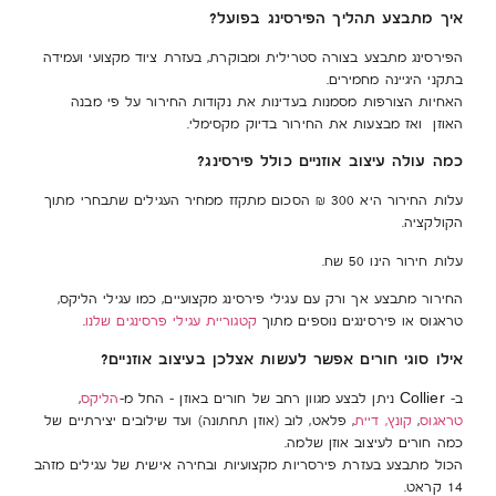
איך מתבצע תהליך הפירסינג בפועל?
הפירסינג מתבצע בצורה סטרילית ומבוקרת, בעזרת ציוד מקצועי ועמידה
בתקני היגיינה מחמירים.
האחיות הצורפות מסמנות בעדינות את נקודות החירור על פי מבנה
האוזן ואז מבצעות את החירור בדיוק מקסימלי.
כמה עולה עיצוב אוזניים כולל פירסינג?
עלות החירור היא 300 ₪ הסכום מתקזז ממחיר העגילים שתבחרי מתוך
הקולקציה.
עלות חירור הינו 50 שח.
החירור מתבצע אך ורק עם עגילי פירסינג מקצועיים, כמו עגילי הליקס,
טראגוס או פירסינגים נוספים מתוך
קטגוריית עגילי פרסינגים שלנו
.
אילו סוגי חורים אפשר לעשות אצלכן בעיצוב אוזניים?
ב- Collier ניתן לבצע מגוון רחב של חורים באוזן – החל מ-
הליקס
,
טראגוס
,
קונץ,
דיית
, פלאט, לוב (אוזן תחתונה) ועד שילובים יצירתיים של
כמה חורים לעיצוב אוזן שלמה.
הכול מתבצע בעזרת פירסריות מקצועיות ובחירה אישית של עגילים מזהב
14 קראט.