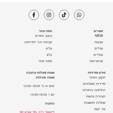
מוצרים
מפת אתר
NEW
עיצוב אוזניים
טבעות
קביעת תור לפירסינג
עגילים
עלינו
צמידים
בלוג
שרשראות
מפת אתר
מידע ומדיניות
שעות פעילות וכתובת
שעות פעילות:
תקנון האתר
מדיניות משלוחים
ימים א’-ה’ 10:00-19:00
החלפות והחזרות
יום ו’ 10:00-15:00
הצהרת נגישות
שאלות ותשובות
כתובת:
צור קשר
דיזנגוף 171, תל אביב-יפו