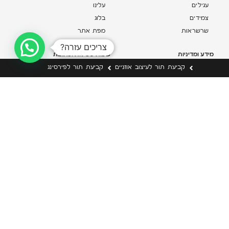
עגילים
עלינו
צמידים
בלוג
שרשראות
מפת אתר
צריכים עזרה?
מידע ומדיניות
שעות פעילות וכתובת
שעות פעילות:
תקנון האתר
קביעת תור לעיצוב אוזניים
קביעת תור לפירסינג
מדיניות משלוחים
ימים א’-ה’ 10:00-19:00
החלפות והחזרות
יום ו’ 10:00-15:00
הצהרת נגישות
שאלות ותשובות
כתובת:
צור קשר
דיזנגוף 171, תל אביב-יפו
הצטרפי למועדון
וקבלי 5% הנחה בהרשמה!