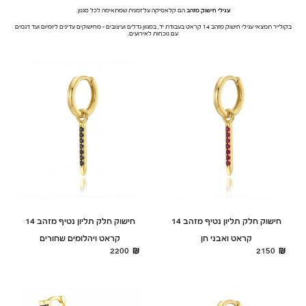
עגילי חישוק מזהב
הם קלאסיקה על־זמנית שמתאימה לכל סגנון.
בקולייר תמצאי עגילי חישוק מזהב 14 קראט בעבודת יד, במגוון גדלים ועיצובים – מחישוקים עדינים ליומיום ועד דגמים
עם נוכחות לאירועים.
חישוק חלק תליון נטיף מזהב 14
חישוק חלק תליון נטיף מזהב 14
קראט ואבני חן
קראט ויהלומים שחורים
2200
2150