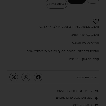
רכישה מיידית
חישוק משושה עשוי זהב צהוב או לבן 14 קראט
חישוק קטן עדין ומגניב
מעוצב בצורת משושה
מתאים לכל אזורי החורים בתנוך וגם לאזורי פירסינג שונים
קוטר החישוק – 10 מ”מ
שתפו את המוצר
עד 14 יום החזרות והחלפות
משלוחים מקומיים ובנלאומיים
3 שנות אחריות