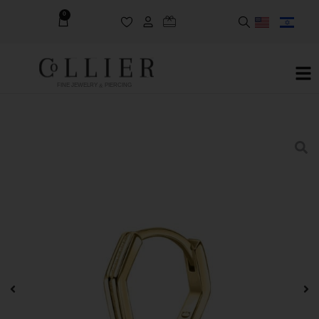
0
FINE JEWELRY & PIERCING