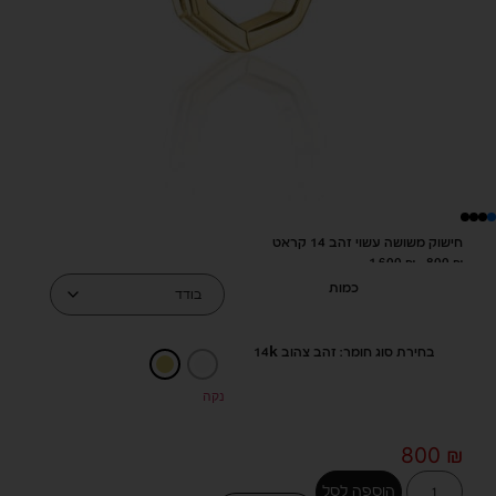
חישוק משושה עשוי זהב 14 קראט
1,600
₪
–
800
₪
כמות
בחירת סוג חומר: זהב צהוב 14k
נקה
800
₪
הוספה לסל