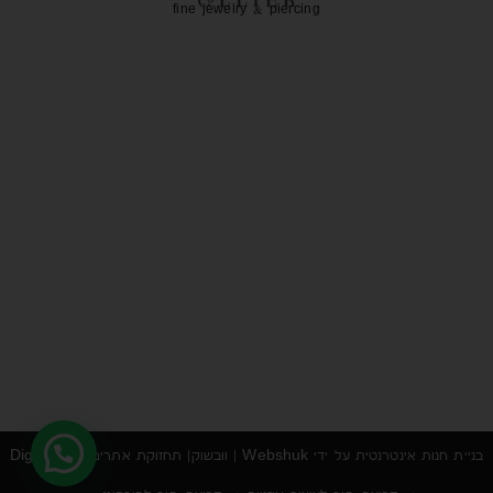
fine jewelry & piercing
בניית חנות אינטרנטית
על ידי
Webshuk | וובשוק
| תחזוקת אתרים DigiMarket