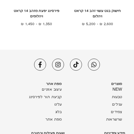
חישוק בגט עשוי זהב 14 קראט
פירסינג יפעת מזהב 14 קראט
ויהלום
ויהלומים
₪
1,450
–
₪
1,350
₪
5,200
–
₪
2,600
מוצרים
מפת אתר
NEW
עיצוב אוזניים
טבעות
קביעת תור לפירסינג
עגילים
עלינו
צמידים
בלוג
שרשראות
מפת אתר
מידע ומדיניות
שעות פעילות וכתובת