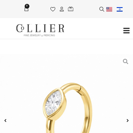
0
FINE JEWELRY & PIERCING