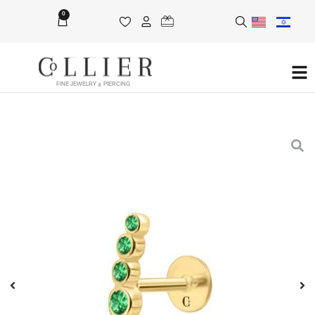
0
FINE JEWELRY & PIERCING