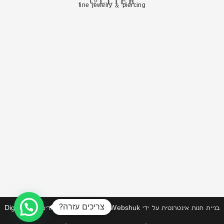
fine jewelry & piercing
צריכים עזרה?
בניית חנות אינטרנטית
על ידי
Webshuk | וובשוק
| תחזוקת אתרים DigiMarket