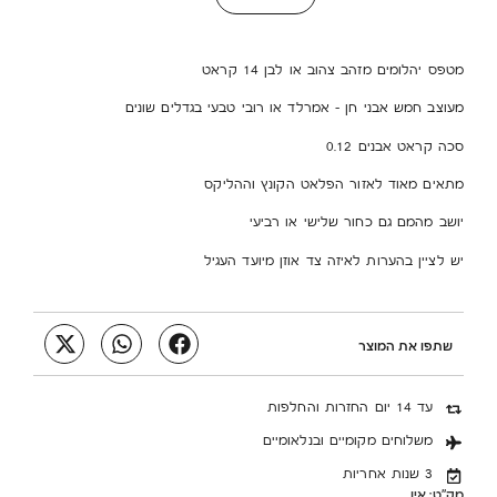
מטפס יהלומים מזהב צהוב או לבן 14 קראט
מעוצב חמש אבני חן – אמרלד או רובי טבעי בגדלים שונים
סכה קראט אבנים 0.12
מתאים מאוד לאזור הפלאט הקונץ וההליקס
יושב מהמם גם כחור שלישי או רביעי
יש לציין בהערות לאיזה צד אוזן מיועד העגיל
שתפו את המוצר
עד 14 יום החזרות והחלפות
משלוחים מקומיים ובנלאומיים
3 שנות אחריות
מק"ט:
אין