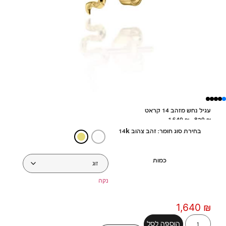
עגיל נחש מזהב 14 קראט
1,640
₪
–
820
₪
בחירת סוג חומר: זהב צהוב 14k
כמות
נקה
1,640
₪
הוספה לסל