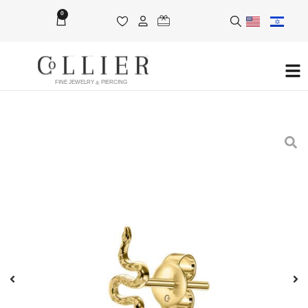
0
FINE JEWELRY & PIERCING