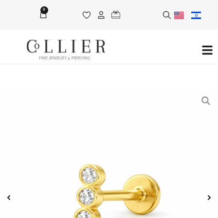
0
FINE JEWELRY & PIERCING