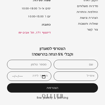
שעות פעילות:
תקנון האתר
מדיניות משלוחים
ימים א’-ה’ 10:00-19:00
החלפות והחזרות
יום ו’ 10:00-15:00
הצהרת נגישות
שאלות ותשובות
כתובת:
צור קשר
דיזנגוף 171, תל אביב-יפו
הצטרפי למועדון
וקבלי 5% הנחה בהרשמה!
אימייל
תאריך לידה
הצטרפות
fine jewelry & piercing