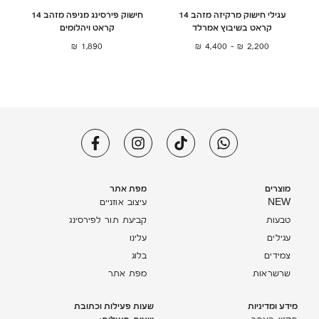
עגילי חישוק מרקיזה מזהב 14
חישוק פירסינג מניפה מזהב 14
קראט בשיבוץ אמרלד
קראט ויהלומים
₪
1,890
₪
4,400
–
₪
2,200
מוצרים
מפת אתר
NEW
עיצוב אוזניים
טבעות
קביעת תור לפירסינג
עגילים
עלינו
צמידים
בלוג
שרשראות
מפת אתר
מידע ומדיניות
שעות פעילות וכתובת