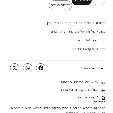
הוספה לסל
רכישה מיידית
פירסינג חן עשוי זהב 14 קראט צהוב או לבן
משובץ שלושה יהלומים שחורים או לבנים
כל יהלום 0.01 קראט
סכה 0.03 קראט יהלומים
שתפו את המוצר
עד 14 יום החזרות והחלפות
משלוחים מקומיים ובנלאומיים
3 שנות אחריות
מק"ט:
אין
קטגוריות:
,
,
,
פירסינג הליקס
פירסינג הליקס קידמי
פירסינג טראגוס
פירסינג