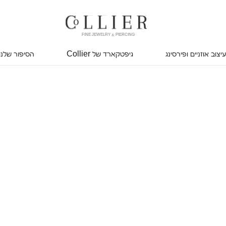
FINE JEWELRY & PIERCING
עיצוב אוזניים ופירסינג
גיפטקארד של Collier
הסיפור שלנו