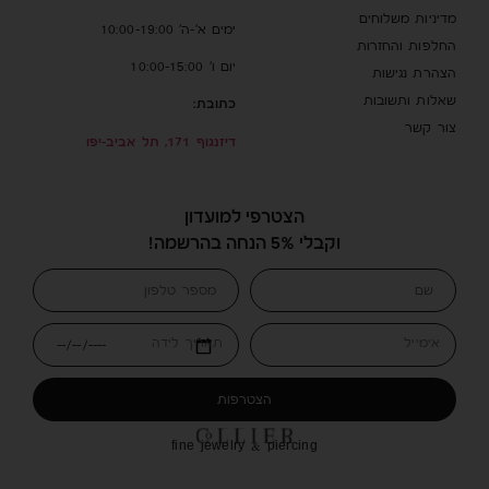
מדיניות משלוחים
ימים א’-ה’ 10:00-19:00
החלפות והחזרות
יום ו’ 10:00-15:00
הצהרת נגישות
שאלות ותשובות
כתובת:
צור קשר
דיזנגוף 171, תל אביב-יפו
הצטרפי למועדון
וקבלי 5% הנחה בהרשמה!
אימייל
תאריך לידה
הצטרפות
fine jewelry & piercing