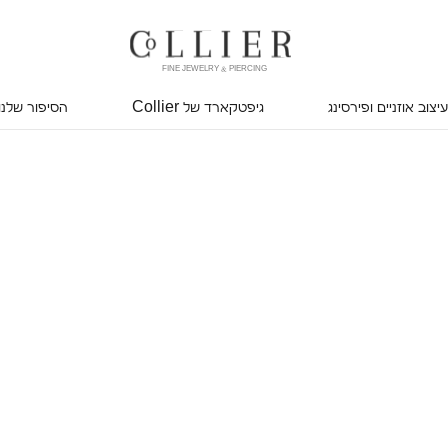
FINE JEWELRY & PIERCING
עיצוב אוזניים ופירסינג
גיפטקארד של Collier
הסיפור שלנו