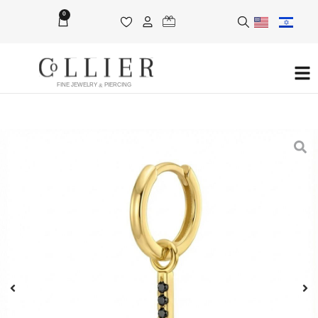
0
FINE JEWELRY & PIERCING