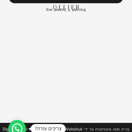
fine jewelry & piercing
צריכים עזרה?
בניית חנות אינטרנטית
על ידי
Webshuk | וובשוק
| תחזוקת אתרים DigiMarket