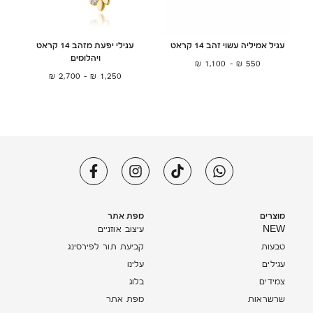
עגיל אמיליה עשוי זהב 14 קראט
עגילי יפעת מזהב 14 קראט
ויהלומים
₪
1,100
–
₪
550
₪
2,700
–
₪
1,250
מוצרים
מפת אתר
NEW
עיצוב אוזניים
טבעות
קביעת תור לפירסינג
עגילים
עלינו
צמידים
בלוג
שרשראות
מפת אתר