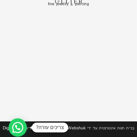
fine jewelry & piercing
צריכים עזרה?
בניית חנות אינטרנטית
על ידי
Webshuk | וובשוק
| תחזוקת אתרים DigiMarket