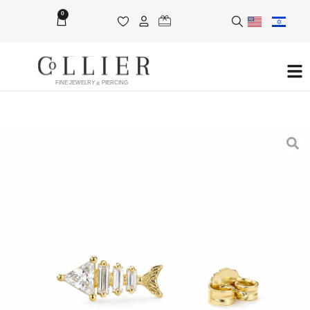
0
FINE JEWELRY & PIERCING