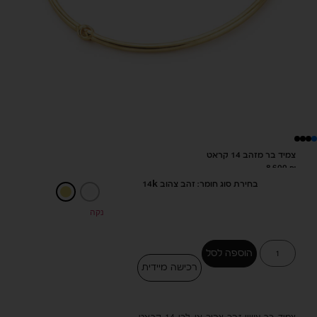
צמיד בר מזהב 14 קראט
8,600
₪
בחירת סוג חומר: זהב צהוב 14k
נקה
הוספה לסל
רכישה מיידית