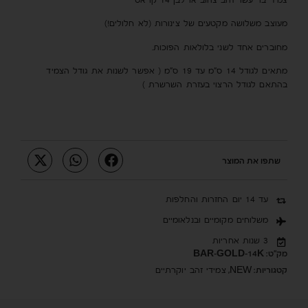
צמיד בר עשוי זהב צהוב או לבן 14 קראט
מעוצב משלושה מקטעים של צינורות (לא חלולים!)
מחוברים אחד לשני בלולאות הפוכות.
מתאים לגודל 14 ס”מ עד 19 ס”מ ( אפשר לשנות את גודל הצמיד
בהתאם לגודל הרצוי בעזרת השרשרת )
שתפו את המוצר
עד 14 יום החזרות והחלפות
משלוחים מקומיים ובנלאומיים
3 שנות אחריות
מק"ט:
BAR-GOLD-14K
קטגוריות:
,
NEW
צמידי זהב יוקרתיים