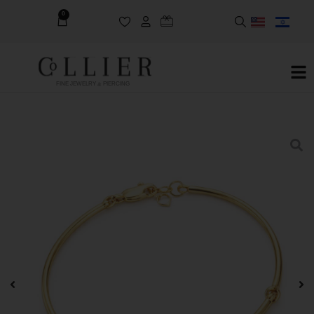
0
FINE JEWELRY & PIERCING