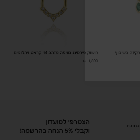
יון מרקיזה בשיבוץ
חישוק פירסינג מניפה מזהב 14 קראט ויהלומים
₪
1,890
הצטרפי למועדון
וכתובת
וקבלי 5% הנחה בהרשמה!