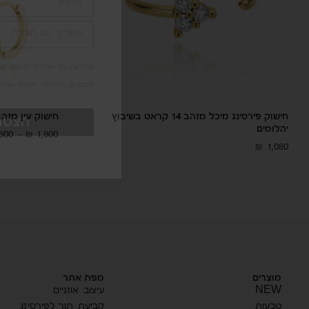
אימייל
תאריך
יום
הולדת
בלחיצה על שליחת הטופס אני 
מבצעים, תזכורות לעגלה ועוד) מ-lier
חישוק פירסינג מיכל מזהב 14 קראט בשיבוץ
חישוק עין מזהב 14 קראט בשיבוץ י
הצטרפ
יהלומים
,600
–
₪
1,800
₪
1,080
מוצרים
מפת אתר
NEW
עיצוב אוזניים
טבעות
קביעת תור לפירסינג