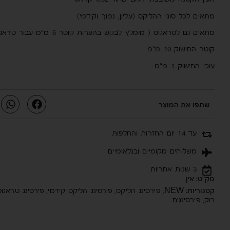
העין הקטנה משובצת יהלום שחור 0.02 קראט
מתאים לכל סוגי ההליקס (עליון, נמוך וקידמי)
מתאים גם לטראגוס ( מומלץ לבקש בהערות קוטר 6 מ”מ עבור טראגוס)
קוטר החישוק 10 מ”מ
עובי החישוק 1 מ”מ
שתפו את המוצר
עד 14 יום החזרות והחלפות
משלוחים מקומיים ובנלאומיים
3 שנות אחריות
מק"ט:
אין
קטגוריות:
NEW
,
פירסינג הליקס
,
פירסינג הליקס קידמי
,
פירסינג טראגוס
רוק
,
פירסינגים