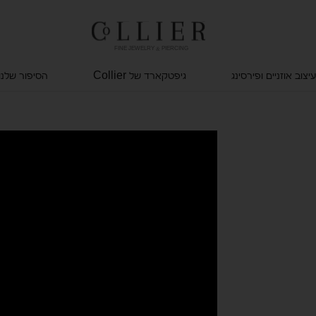
FINE JEWELRY & PIERCING
עיצוב אוזניים ופירסינג
גיפטקארד של Collier
הסיפור שלנו