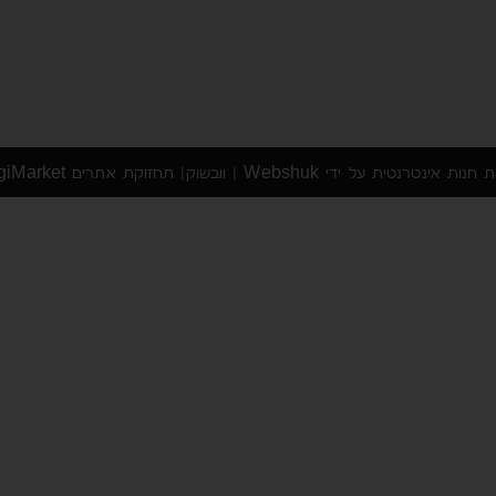
ית חנות אינטרנטית
על ידי
Webshuk | וובשוק
| תחזוקת אתרים DigiMarket