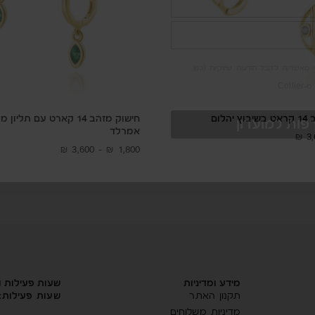
מאשר/ת לקבל הודעות שיווקיות (כגון
Col.
הלום
חישוק מזהב 14 קארט עם תל
ות למועדון
אמרלד
₪
3
₪
3,600
–
₪
1,800
מידע ומדיניות
שעות פעילות 
תקנון האתר
שעות פעילות:
מדיניות משלוחים