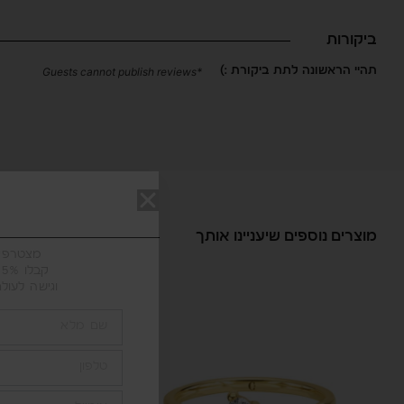
ביקורות
תהיי הראשונה לתת ביקורת :)
*Guests cannot publish reviews
מוצרים נוספים שיעניינו אותך
ERCING
מצטרפים ל־ VIP
קבלו 5% הנחה על כל רכישה
וגישה לעול
שם
טלפון